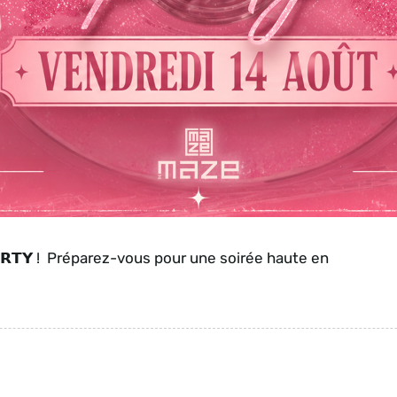
𝗔𝗥𝗧𝗬 ! Préparez-vous pour une soirée haute en